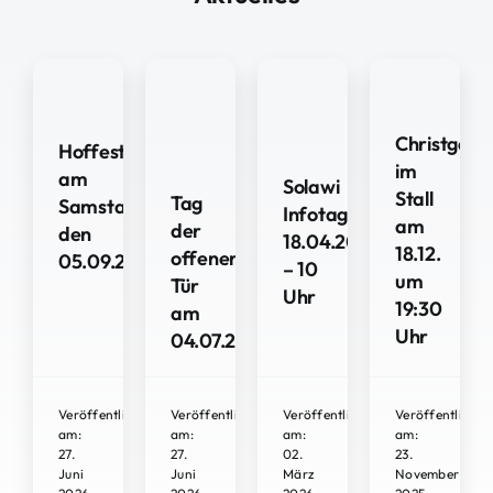
Christgebur
Hoffest
im
am
Solawi
Stall
Tag
Samstag
Infotag
am
der
den
18.04.2026
18.12.
offenen
05.09.2026
– 10
um
Tür
Uhr
19:30
am
Uhr
04.07.2026
Veröffentlicht
Veröffentlicht
Veröffentlicht
Veröffentlicht
am:
am:
am:
am:
27.
27.
02.
23.
Juni
Juni
März
November