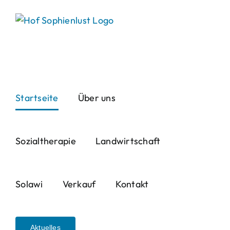
Skip
to
content
Startseite
Über uns
Sozialtherapie
Landwirtschaft
Solawi
Verkauf
Kontakt
Aktuelles