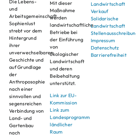
Die Lebens-
Mit dieser
Landwirtschaft
und
Maßnahme
Verkauf
Arbeitsgemeinschaft
werden
Solidarische
Sophienlust
landwirtschaftliche
Landwirtschaft
strebt vor dem
Betriebe bei
Stellenausschreibu
Hintergrund
der Einführung
Impressum
ihrer
von
Datenschutz
unverwechselbaren
ökologischer
Barrierefreiheit
Geschichte und
Landwirtschaft
auf Grundlage
und deren
der
Beibehaltung
Anthroposophie
unterstützt.
nach einer
Link zur EU-
sinnvollen und
Kommission
segensreichen
Link zum
Verbindung von
Landesprogramm
Land- und
ländlicher
Gartenbau
Raum
nach