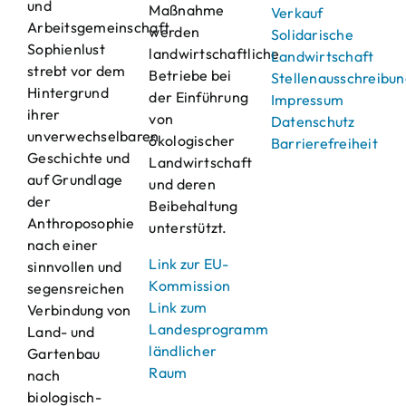
und
Maßnahme
Verkauf
Arbeitsgemeinschaft
werden
Solidarische
Sophienlust
landwirtschaftliche
Landwirtschaft
strebt vor dem
Betriebe bei
Stellenausschreibu
Hintergrund
der Einführung
Impressum
ihrer
von
Datenschutz
unverwechselbaren
ökologischer
Barrierefreiheit
Geschichte und
Landwirtschaft
auf Grundlage
und deren
der
Beibehaltung
Anthroposophie
unterstützt.
nach einer
Link zur EU-
sinnvollen und
Kommission
segensreichen
Link zum
Verbindung von
Landesprogramm
Land- und
ländlicher
Gartenbau
Raum
nach
biologisch-