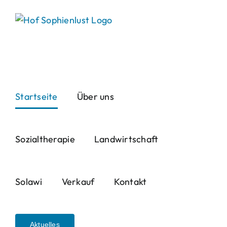
Skip
to
content
Startseite
Über uns
Sozialtherapie
Landwirtschaft
Solawi
Verkauf
Kontakt
Aktuelles