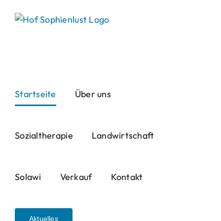
Skip
to
content
Startseite
Über uns
Sozialtherapie
Landwirtschaft
Solawi
Verkauf
Kontakt
Aktuelles