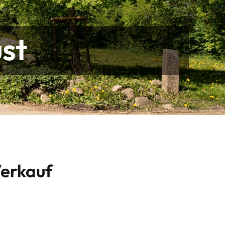
st
Verkauf
,