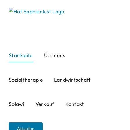
Skip
to
content
Startseite
Über uns
Sozialtherapie
Landwirtschaft
Solawi
Verkauf
Kontakt
Aktuelles