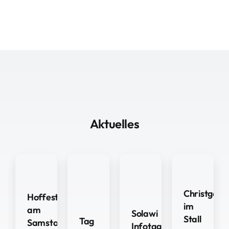
Aktuelles
Christgebur
Hoffest
im
am
Solawi
Stall
Tag
Samstag
Infotag