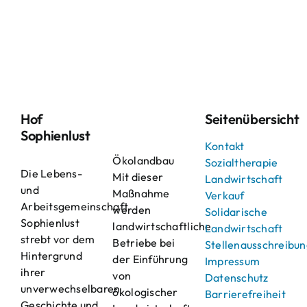
Hof
Seitenübersicht
Sophienlust
Kontakt
Ökolandbau
Sozialtherapie
Die Lebens-
Mit dieser
Landwirtschaft
und
Maßnahme
Verkauf
Arbeitsgemeinschaft
werden
Solidarische
Sophienlust
landwirtschaftliche
Landwirtschaft
strebt vor dem
Betriebe bei
Stellenausschreibu
Hintergrund
der Einführung
Impressum
ihrer
von
Datenschutz
unverwechselbaren
ökologischer
Barrierefreiheit
Geschichte und