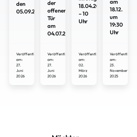
am
der
den
18.04.2026
18.12.
offenen
05.09.2026
– 10
um
Tür
Uhr
19:30
am
Uhr
04.07.2026
Veröffentlicht
Veröffentlicht
Veröffentlicht
Veröffentlicht
am:
am:
am:
am:
27.
27.
02.
23.
Juni
Juni
März
November
2026
2026
2026
2025