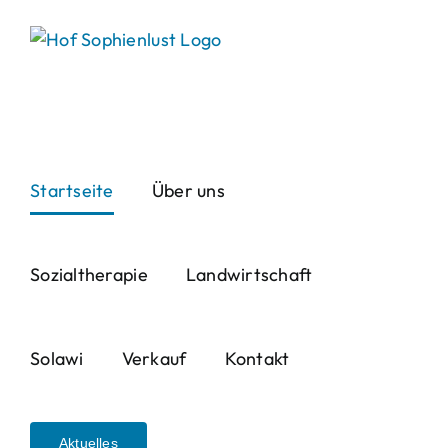
Skip
to
content
Startseite
Über uns
Sozialtherapie
Landwirtschaft
Solawi
Verkauf
Kontakt
Aktuelles