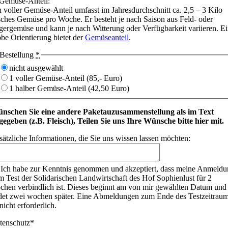
 Gemüse-Anteil:
n voller Gemüse-Anteil umfasst im Jahresdurchschnitt ca. 2,5 – 3 Kilo
isches Gemüse pro Woche. Er besteht je nach Saison aus Feld- oder
gergemüse und kann je nach Witterung oder Verfügbarkeit variieren. E
obe Orientierung bietet der
Gemüseanteil
.
Bestellung
*
nicht ausgewählt
1 voller Gemüse-Anteil (85,- Euro)
1 halber Gemüse-Anteil (42,50 Euro)
nschen Sie eine andere Paketauzusammenstellung als im Text
gegeben (z.B. Fleisch), Teilen Sie uns Ihre Wünsche bitte hier mit.
sätzliche Informationen, die Sie uns wissen lassen möchten:
Ich habe zur Kenntnis genommen und akzeptiert, dass meine Anmeld
m Test der Solidarischen Landwirtschaft des Hof Sophienlust für 2
chen verbindlich ist. Dieses beginnt am von mir gewählten Datum und
det zwei wochen später. Eine Abmeldungen zum Ende des Testzeitrau
 nicht erforderlich.
tenschutz*