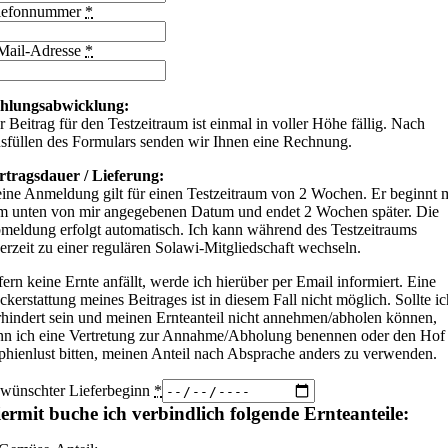
lefonnummer
*
Mail-Adresse
*
hlungsabwicklung:
 Beitrag für den Testzeitraum ist einmal in voller Höhe fällig. Nach
sfüllen des Formulars senden wir Ihnen eine Rechnung.
rtragsdauer / Lieferung:
ine Anmeldung gilt für einen Testzeitraum von 2 Wochen. Er beginnt m
m unten von mir angegebenen Datum und endet 2 Wochen später. Die
meldung erfolgt automatisch. Ich kann während des Testzeitraums
derzeit zu einer regulären Solawi-Mitgliedschaft wechseln.
ern keine Ernte anfällt, werde ich hierüber per Email informiert. Eine
kerstattung meines Beitrages ist in diesem Fall nicht möglich. Sollte ic
rhindert sein und meinen Ernteanteil nicht annehmen/abholen können,
nn ich eine Vertretung zur Annahme/Abholung benennen oder den Hof
phienlust bitten, meinen Anteil nach Absprache anders zu verwenden.
wünschter Lieferbeginn
*
ermit buche ich verbindlich folgende Ernteanteile: