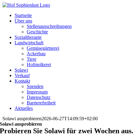
Skip
to
Startseite
content
Über uns
Stellenausschreibungen
Geschichte
Sozialtherapie
Landwirtschaft
Gemüsegärtnerei
Ackerbau
Tiere
Hofmolkerei
Solawi
Verkauf
Kontakt
Spenden
Impressum
Datenschutz
Barrierefreiheit
Aktuelles
Solawi ausprobieren
2026-06-27T14:09:59+02:00
Solawi ausprobieren
Probieren Sie Solawi für zwei Wochen aus.