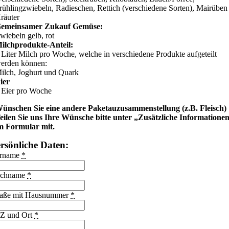
rühlingzwiebeln, Radieschen, Rettich (verschiedene Sorten), Mairüben
räuter
emeinsamer Zukauf Gemüse:
wiebeln gelb, rot
ilchprodukte-Anteil:
 Liter Milch pro Woche, welche in verschiedene Produkte aufgeteilt
erden können:
ilch, Joghurt und Quark
ier
 Eier pro Woche
ünschen Sie eine andere Paketauzusammenstellung (z.B. Fleisch)
eilen Sie uns Ihre Wünsche bitte unter „Zusätzliche Informatione
m Formular mit.
rsönliche Daten:
rname
*
chname
*
raße mit Hausnummer
*
Z und Ort
*