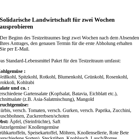
Solidarische Landwirtschaft für zwei Wochen
ausprobieren
Der Beginn des Testzeitraumes liegt zwei Wochen nach dem Absende
Ihres Antrages, den genauen Termin für die erste Abholung erhalten
Sie per E-Mail.
as Standard-Lebensmittel Paket für den Testzeitraum umfasst:
ohlgemüse :
eißkohl, Spitzkohl, Rotkohl, Blumenkohl, Grünkohl, Rosenkohl,
rokkoli, Kohlrabi
alate und co. :
erschiedene Gartensalate (Kopfsalat, Batavia, Eichblatt etc.),
chnittsalate (z.B. Asia-Salatmischung), Mangold
ruchtgemüse:
ürbis, versch. Tomaten, versch. Gurken, versch. Paprika, Zucchini,
uschbohnen, Zuckererbsen/schoten
bst:
Äpfel, (Steinfrüchte), Saft
urzelgemüse/ Knollengemüse
rühkartoffeln, Speisekartoffel, Möhren, Knollensellerie, Rote Bete
verschiedene Sorten), Steckrüben, Knoblauch, Lauch/Porree,