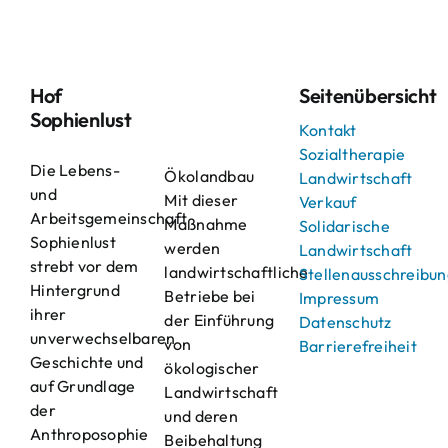
Hof
Seitenübersicht
Sophienlust
Kontakt
Sozialtherapie
Die Lebens-
Ökolandbau
Landwirtschaft
und
Mit dieser
Verkauf
Arbeitsgemeinschaft
Maßnahme
Solidarische
Sophienlust
werden
Landwirtschaft
strebt vor dem
landwirtschaftliche
Stellenausschreibu
Hintergrund
Betriebe bei
Impressum
ihrer
der Einführung
Datenschutz
unverwechselbaren
von
Barrierefreiheit
Geschichte und
ökologischer
auf Grundlage
Landwirtschaft
der
und deren
Anthroposophie
Beibehaltung