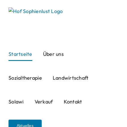
Skip
to
content
Startseite
Über uns
Sozialtherapie
Landwirtschaft
Solawi
Verkauf
Kontakt
Aktuelles