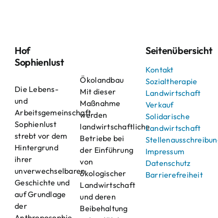
Hof
Seitenübersicht
Sophienlust
Kontakt
Ökolandbau
Sozialtherapie
Die Lebens-
Mit dieser
Landwirtschaft
und
Maßnahme
Verkauf
Arbeitsgemeinschaft
werden
Solidarische
Sophienlust
landwirtschaftliche
Landwirtschaft
strebt vor dem
Betriebe bei
Stellenausschreibu
Hintergrund
der Einführung
Impressum
ihrer
von
Datenschutz
unverwechselbaren
ökologischer
Barrierefreiheit
Geschichte und
Landwirtschaft
auf Grundlage
und deren
der
Beibehaltung
Anthroposophie