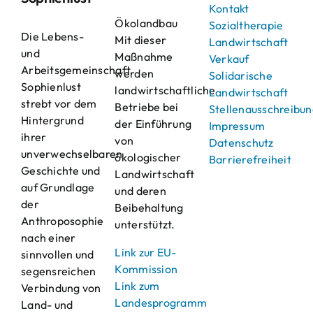
Kontakt
Ökolandbau
Sozialtherapie
Die Lebens-
Mit dieser
Landwirtschaft
und
Maßnahme
Verkauf
Arbeitsgemeinschaft
werden
Solidarische
Sophienlust
landwirtschaftliche
Landwirtschaft
strebt vor dem
Betriebe bei
Stellenausschreibu
Hintergrund
der Einführung
Impressum
ihrer
von
Datenschutz
unverwechselbaren
ökologischer
Barrierefreiheit
Geschichte und
Landwirtschaft
auf Grundlage
und deren
der
Beibehaltung
Anthroposophie
unterstützt.
nach einer
Link zur EU-
sinnvollen und
Kommission
segensreichen
Link zum
Verbindung von
Landesprogramm
Land- und