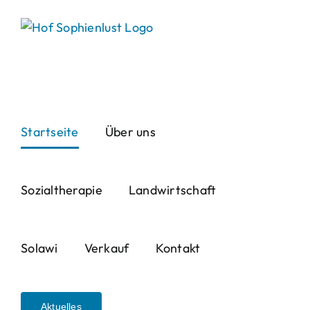
Skip
to
content
Startseite
Über uns
Sozialtherapie
Landwirtschaft
Solawi
Verkauf
Kontakt
Aktuelles