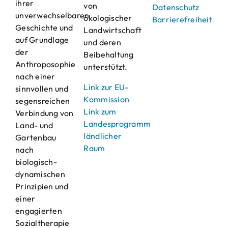
ihrer
von
Datenschutz
unverwechselbaren
ökologischer
Barrierefreiheit
Geschichte und
Landwirtschaft
auf Grundlage
und deren
der
Beibehaltung
Anthroposophie
unterstützt.
nach einer
Link zur EU-
sinnvollen und
Kommission
segensreichen
Link zum
Verbindung von
Landesprogramm
Land- und
ländlicher
Gartenbau
Raum
nach
biologisch-
dynamischen
Prinzipien und
einer
engagierten
Sozialtherapie