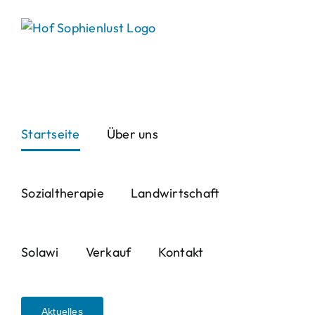
Skip
to
content
Startseite
Über uns
Sozialtherapie
Landwirtschaft
Solawi
Verkauf
Kontakt
Aktuelles