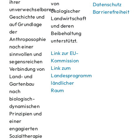
ihrer
von
Datenschutz
unverwechselbaren
ökologischer
Barrierefreiheit
Geschichte und
Landwirtschaft
auf Grundlage
und deren
der
Beibehaltung
Anthroposophie
unterstützt.
nach einer
Link zur EU-
sinnvollen und
Kommission
segensreichen
Link zum
Verbindung von
Landesprogramm
Land- und
ländlicher
Gartenbau
Raum
nach
biologisch-
dynamischen
Prinzipien und
einer
engagierten
Sozialtherapie