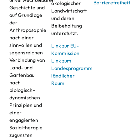
unverwechselbaren
Barrierefreiheit
ökologischer
Geschichte und
Landwirtschaft
auf Grundlage
und deren
der
Beibehaltung
Anthroposophie
unterstützt.
nach einer
sinnvollen und
Link zur EU-
segensreichen
Kommission
Verbindung von
Link zum
Land- und
Landesprogramm
Gartenbau
ländlicher
nach
Raum
biologisch-
dynamischen
Prinzipien und
einer
engagierten
Sozialtherapie
zugunsten