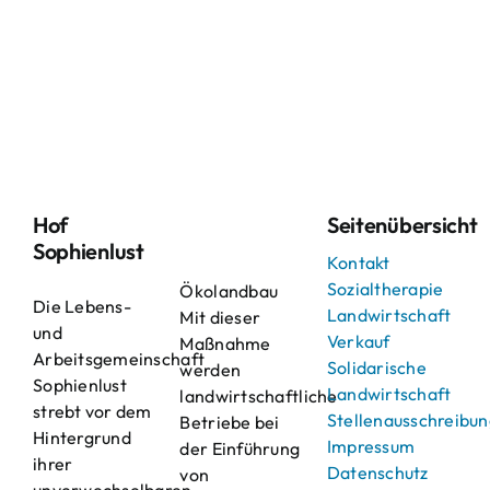
Hof
Seitenübersicht
Sophienlust
Kontakt
Sozialtherapie
Ökolandbau
Die Lebens-
Landwirtschaft
Mit dieser
und
Verkauf
Maßnahme
Arbeitsgemeinschaft
Solidarische
werden
Sophienlust
Landwirtschaft
landwirtschaftliche
strebt vor dem
Stellenausschreibu
Betriebe bei
Hintergrund
Impressum
der Einführung
ihrer
Datenschutz
von