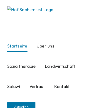
Skip
to
content
Startseite
Über uns
Sozialtherapie
Landwirtschaft
Solawi
Verkauf
Kontakt
Aktuelles