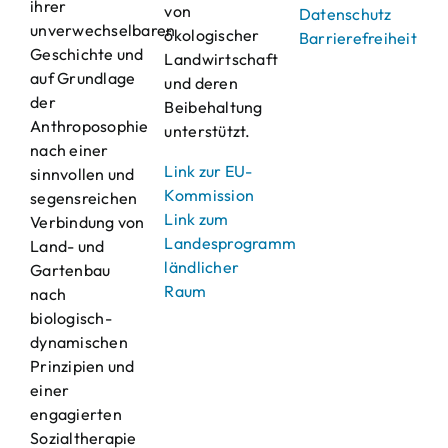
ihrer
von
Datenschutz
unverwechselbaren
ökologischer
Barrierefreiheit
Geschichte und
Landwirtschaft
auf Grundlage
und deren
der
Beibehaltung
Anthroposophie
unterstützt.
nach einer
Link zur EU-
sinnvollen und
Kommission
segensreichen
Link zum
Verbindung von
Landesprogramm
Land- und
ländlicher
Gartenbau
Raum
nach
biologisch-
dynamischen
Prinzipien und
einer
engagierten
Sozialtherapie