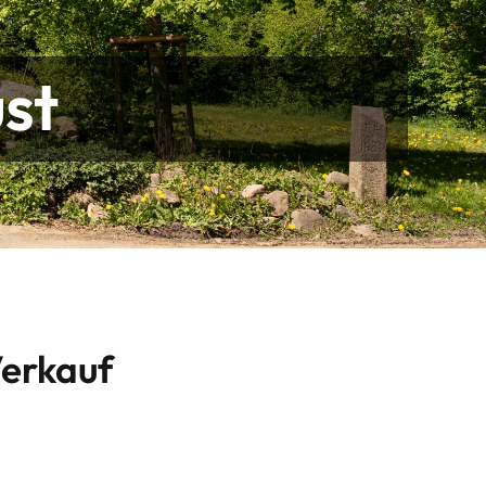
st
Verkauf
,