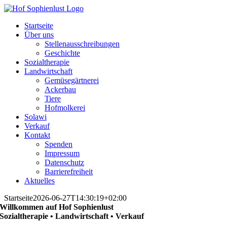
Skip
to
Startseite
content
Über uns
Stellenausschreibungen
Geschichte
Sozialtherapie
Landwirtschaft
Gemüsegärtnerei
Ackerbau
Tiere
Hofmolkerei
Solawi
Verkauf
Kontakt
Spenden
Impressum
Datenschutz
Barrierefreiheit
Aktuelles
Startseite
2026-06-27T14:30:19+02:00
Willkommen auf Hof Sophienlust
Sozialtherapie • Landwirtschaft • Verkauf