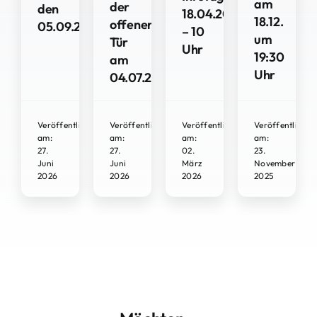
am
der
den
18.04.2026
18.12.
offenen
05.09.2026
– 10
um
Tür
Uhr
19:30
am
Uhr
04.07.2026
Veröffentlicht
Veröffentlicht
Veröffentlicht
Veröffentlicht
am:
am:
am:
am:
27.
27.
02.
23.
Juni
Juni
März
November
2026
2026
2026
2025