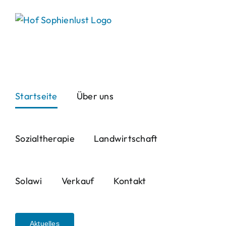
Skip
to
content
Startseite
Über uns
Sozialtherapie
Landwirtschaft
Solawi
Verkauf
Kontakt
Aktuelles