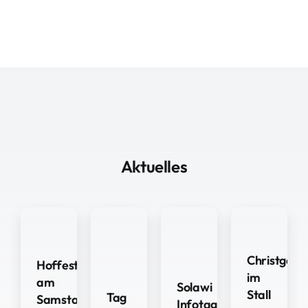
Aktuelles
Christgebur
Hoffest
im
am
Solawi
Stall
Tag
Samstag
Infotag