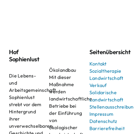
Hof
Seitenübersicht
Sophienlust
Kontakt
Ökolandbau
Sozialtherapie
Die Lebens-
Mit dieser
Landwirtschaft
und
Maßnahme
Verkauf
Arbeitsgemeinschaft
werden
Solidarische
Sophienlust
landwirtschaftliche
Landwirtschaft
strebt vor dem
Betriebe bei
Stellenausschreibu
Hintergrund
der Einführung
Impressum
ihrer
von
Datenschutz
unverwechselbaren
ökologischer
Barrierefreiheit
Geschichte und