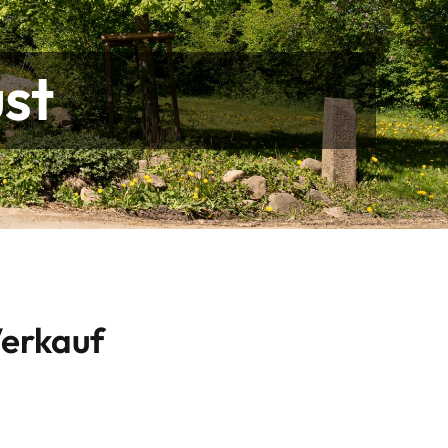
st
Verkauf
,