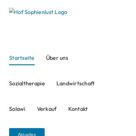
Skip
to
content
Startseite
Über uns
Sozialtherapie
Landwirtschaft
Solawi
Verkauf
Kontakt
Aktuelles