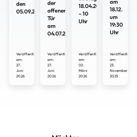
am
der
den
18.04.2026
18.12.
offenen
05.09.2026
– 10
um
Tür
Uhr
19:30
am
Uhr
04.07.2026
Veröffentlicht
Veröffentlicht
Veröffentlicht
Veröffentlicht
am:
am:
am:
am:
27.
27.
02.
23.
Juni
Juni
März
November
2026
2026
2026
2025