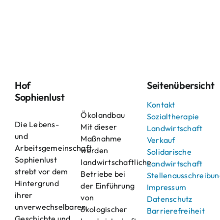
Hof
Seitenübersicht
Sophienlust
Kontakt
Ökolandbau
Sozialtherapie
Die Lebens-
Mit dieser
Landwirtschaft
und
Maßnahme
Verkauf
Arbeitsgemeinschaft
werden
Solidarische
Sophienlust
landwirtschaftliche
Landwirtschaft
strebt vor dem
Betriebe bei
Stellenausschreibu
Hintergrund
der Einführung
Impressum
ihrer
von
Datenschutz
unverwechselbaren
ökologischer
Barrierefreiheit
Geschichte und