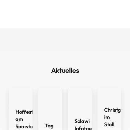
Aktuelles
Christgebur
Hoffest
im
am
Solawi
Stall
Tag
Samstag
Infotag