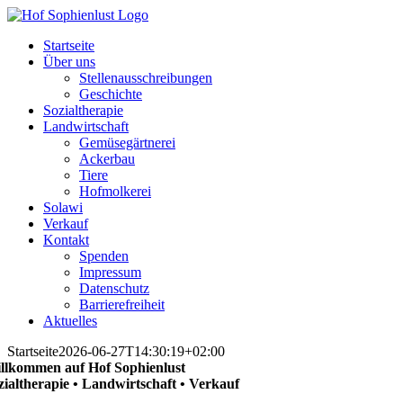
Skip
to
Startseite
content
Über uns
Stellenausschreibungen
Geschichte
Sozialtherapie
Landwirtschaft
Gemüsegärtnerei
Ackerbau
Tiere
Hofmolkerei
Solawi
Verkauf
Kontakt
Spenden
Impressum
Datenschutz
Barrierefreiheit
Aktuelles
Startseite
2026-06-27T14:30:19+02:00
llkommen auf Hof Sophienlust
zialtherapie • Landwirtschaft • Verkauf