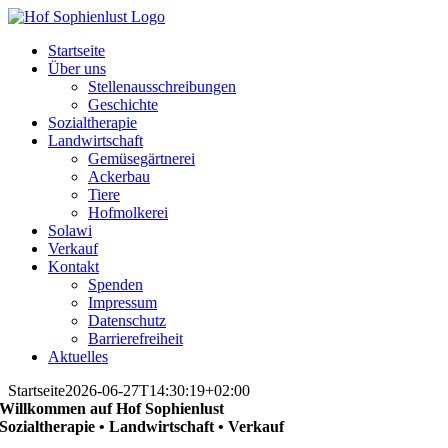
Skip
to
Startseite
content
Über uns
Stellenausschreibungen
Geschichte
Sozialtherapie
Landwirtschaft
Gemüsegärtnerei
Ackerbau
Tiere
Hofmolkerei
Solawi
Verkauf
Kontakt
Spenden
Impressum
Datenschutz
Barrierefreiheit
Aktuelles
Startseite
2026-06-27T14:30:19+02:00
Willkommen auf Hof Sophienlust
Sozialtherapie • Landwirtschaft • Verkauf