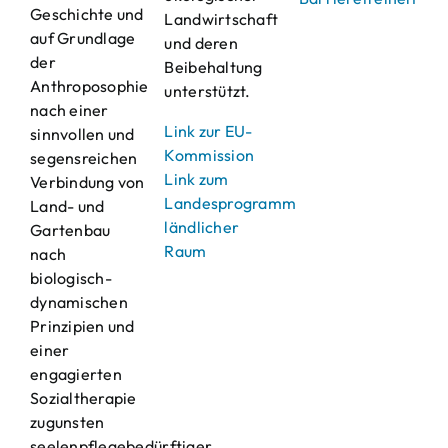
Geschichte und
Landwirtschaft
auf Grundlage
und deren
der
Beibehaltung
Anthroposophie
unterstützt.
nach einer
Link zur EU-
sinnvollen und
Kommission
segensreichen
Link zum
Verbindung von
Landesprogramm
Land- und
ländlicher
Gartenbau
Raum
nach
biologisch-
dynamischen
Prinzipien und
einer
engagierten
Sozialtherapie
zugunsten
seelenpflegebedürftiger