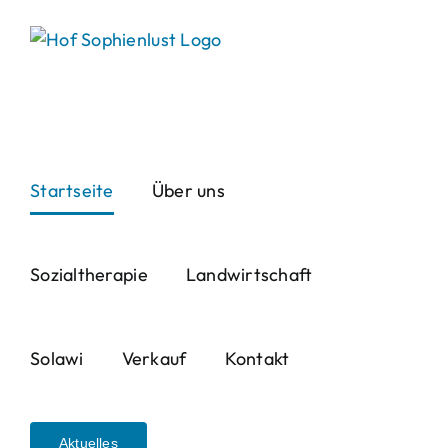
Skip
to
content
Startseite
Über uns
Sozialtherapie
Landwirtschaft
Solawi
Verkauf
Kontakt
Aktuelles