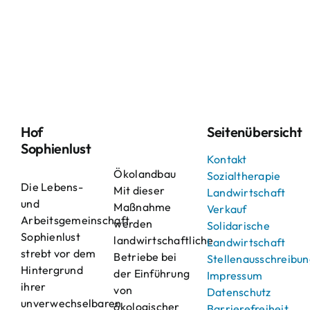
Hof
Seitenübersicht
Sophienlust
Kontakt
Ökolandbau
Sozialtherapie
Die Lebens-
Mit dieser
Landwirtschaft
und
Maßnahme
Verkauf
Arbeitsgemeinschaft
werden
Solidarische
Sophienlust
landwirtschaftliche
Landwirtschaft
strebt vor dem
Betriebe bei
Stellenausschreibu
Hintergrund
der Einführung
Impressum
ihrer
von
Datenschutz
unverwechselbaren
ökologischer
Barrierefreiheit