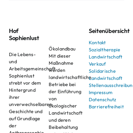
Hof
Seitenübersicht
Sophienlust
Kontakt
Ökolandbau
Sozialtherapie
Die Lebens-
Mit dieser
Landwirtschaft
und
Maßnahme
Verkauf
Arbeitsgemeinschaft
werden
Solidarische
Sophienlust
landwirtschaftliche
Landwirtschaft
strebt vor dem
Betriebe bei
Stellenausschreibu
Hintergrund
der Einführung
Impressum
ihrer
von
Datenschutz
unverwechselbaren
ökologischer
Barrierefreiheit
Geschichte und
Landwirtschaft
auf Grundlage
und deren
der
Beibehaltung
Anthroposophie