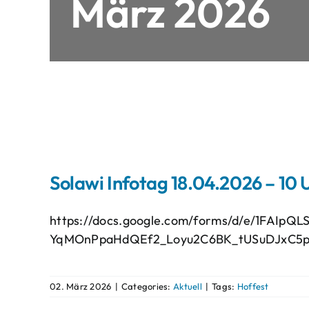
März 2026
Solawi Infotag 18.04.2026 – 10 
https://docs.google.com/forms/d/e/1FAIpQLS
YqMOnPpaHdQEf2_Loyu2C6BK_tUSuDJxC5p
02. März 2026
|
Categories:
Aktuell
|
Tags:
Hoffest