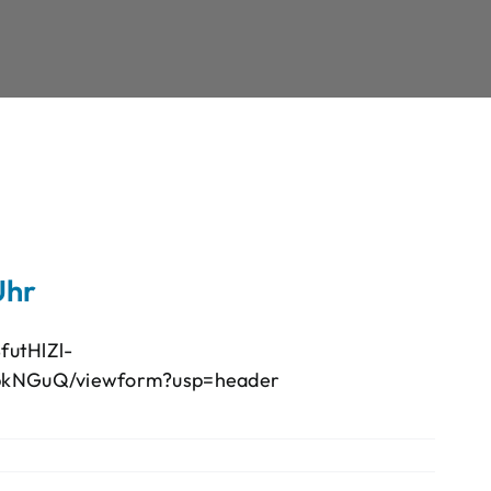
Uhr
futHlZl-
kNGuQ/viewform?usp=header