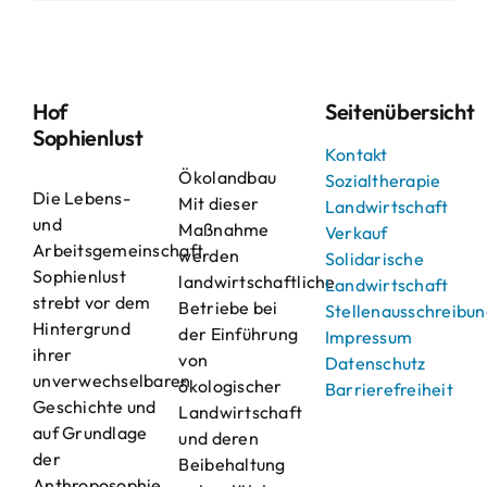
Hof
Seitenübersicht
Sophienlust
Kontakt
Ökolandbau
Sozialtherapie
Die Lebens-
Mit dieser
Landwirtschaft
und
Maßnahme
Verkauf
Arbeitsgemeinschaft
werden
Solidarische
Sophienlust
landwirtschaftliche
Landwirtschaft
strebt vor dem
Betriebe bei
Stellenausschreibu
Hintergrund
der Einführung
Impressum
ihrer
von
Datenschutz
unverwechselbaren
ökologischer
Barrierefreiheit
Geschichte und
Landwirtschaft
auf Grundlage
und deren
der
Beibehaltung
Anthroposophie